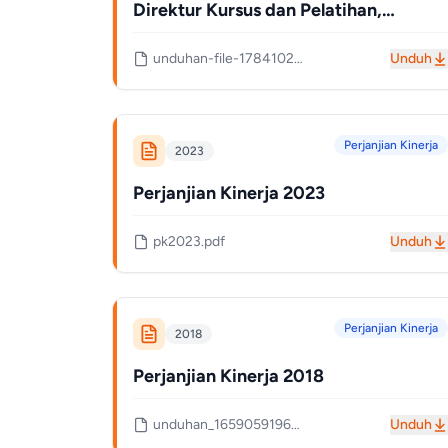
Direktur Kursus dan Pelatihan,
Direktorat Jenderal Pendidikan
unduhan-file-1784102656-6a573f00c5dde.pdf
Unduh
Vokasi, Pendidikan Khusus, dan
Pendidikan Layanan Khusus Dengan
Direktur Jenderal Pendidikan Vokasi,
Perjanjian Kinerja
Pendidikan Khusus, dan Pendidikan
2023
Layanan Khusus
Perjanjian Kinerja 2023
pk2023.pdf
Unduh
Perjanjian Kinerja
2018
Perjanjian Kinerja 2018
unduhan_1659059196_62e33bfc2b641.pdf
Unduh