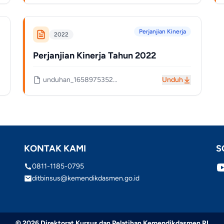
Perjanjian Kinerja
2022
Perjanjian Kinerja Tahun 2022
unduhan_1658975352_62e1f4787c675.pdf
Unduh
KONTAK KAMI
S
0811-1185-0795
ditbinsus@kemendikdasmen.go.id
© 2026 Direktorat Kursus dan Pelatihan Kemendikdasmen RI